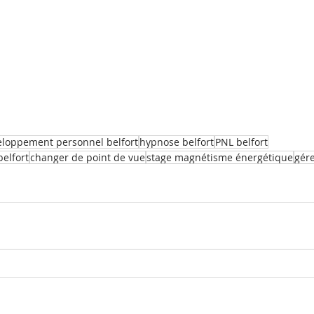
eloppement personnel belfort
hypnose belfort
PNL belfort
elfort
changer de point de vue
stage magnétisme énergétique
gére