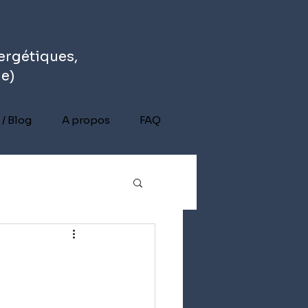
ergétiques,
ue)
 / Blog
A propos
FAQ