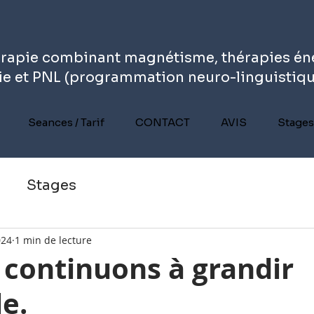
érapie combinant magnétisme, thérapies én
e et PNL (programmation neuro-linguistiq
Seances / Tarif
CONTACT
AVIS
Stages
Stages
024
1 min de lecture
 continuons à grandir
e.