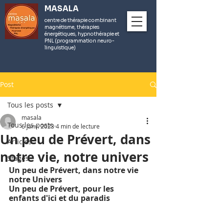
MASALA
centre de thérapie combinant
magnétisme, thérapies
énergétiques, hypnothérapie et
PNL (programmation neuro-
linguistique)
Post
Tous les posts
masala
Tous les posts
6 janv. 2023
4 min de lecture
Un peu de Prévert, dans
Articles
notre vie, notre univers
Stages
Un peu de Prévert, dans notre vie 
notre Univers
Un peu de Prévert, pour les 
enfants d'ici et du paradis