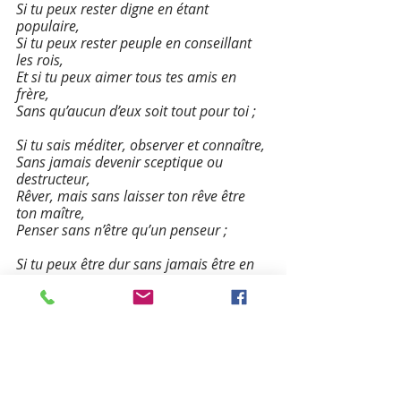
Si tu peux rester digne en étant 
populaire,
Si tu peux rester peuple en conseillant 
les rois,
Et si tu peux aimer tous tes amis en 
frère,
Sans qu’aucun d’eux soit tout pour toi ;
Si tu sais méditer, observer et connaître,
Sans jamais devenir sceptique ou 
destructeur,
Rêver, mais sans laisser ton rêve être 
ton maître,
Penser sans n’être qu’un penseur ;
Si tu peux être dur sans jamais être en 
rage,
Si tu peux être brave et jamais 
imprudent,
Si tu sais être bon, si tu sais être sage,
Sans être moral ni pédant ;
Si tu peux rencontrer Triomphe après 
Défaite