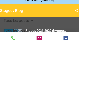
Stages / Blog
Tous les posts
Tous les posts
Stages 2021-2022 (hypnose,
magnétisme, énergétique, PNL, et
Articles
bien plus encore)
Stages
Articles
29 oct. 2021