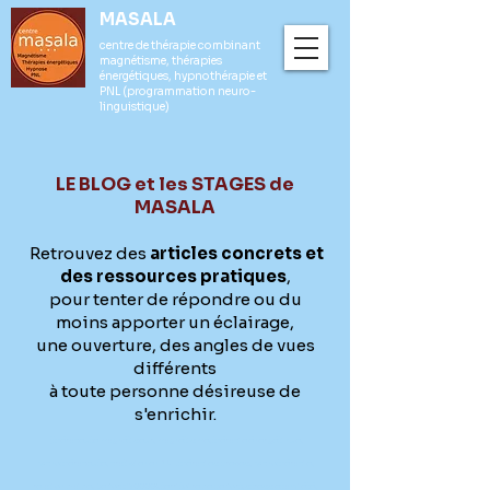
MASALA
centre de thérapie combinant
magnétisme, thérapies
énergétiques, hypnothérapie et
PNL (programmation neuro-
linguistique)
LE BLOG et les STAGES de
MASALA
Retrouvez des
articles concrets et
des ressources pratiques
,
pour tenter de répondre ou du
moins apporter un éclairage,
une ouverture, des angles de vues
différents
à toute personne désireuse de
s'enrichir.
(
thérapeute magnétiseur, magnétisme, thérapie énergétique,
hypnothérapeute, praticien en PNL thérapies breves, hypnothérapie,
relation d'aide, Belfort (90000), territoire de belfort, stress et anxiété,