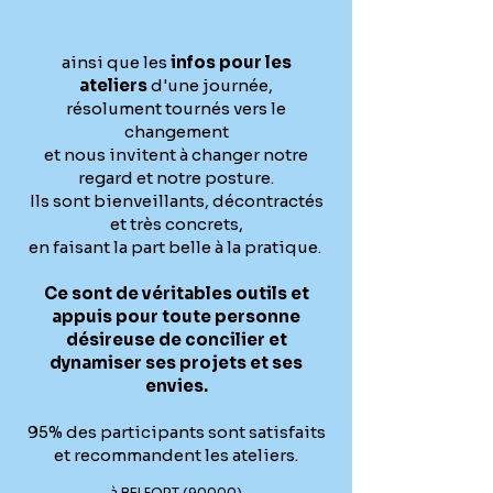
gestion des émotions, dépressions et addictions, burn out, peurs et
phobies, troubles du sommeil
)
ainsi que les
infos pour les
ateliers
d'une journée,
résolument tournés vers le
changement
et nous invitent à changer notre
regard et notre posture.
Ils sont bienveillants, décontractés
et très concrets,
en faisant la part belle à la pratique.
Ce sont de véritables outils et
appuis pour toute personne
désireuse de concilier et
dynamiser ses projets et ses
envies.
95% des participants sont satisfaits
et recommandent les ateliers.
à BELFORT (90000)