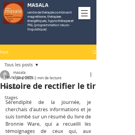
MASALA
centre de thérapie combinant
magnétisme, thérapies
énergétiques, hypnothérapie et
PNL (programmation neuro-
linguistique)
Post
Tous les posts
masala
Tous les posts
6 janv. 2023
2 min de lecture
Histoire de rectifier le tir
Articles
Stages
Sérendipité de la journée, je 
cherchais d'autres informations et je 
suis tombé sur un résumé du livre de 
Bronnie Ware, qui a recueilli les 
témoignages de ceux qui, aux 