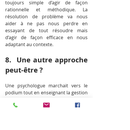
toujours simple d’agir de façon 
rationnelle et méthodique. La 
résolution de problème va nous 
aider à ne pas nous perdre en 
essayant de tout résoudre mais 
d’agir de façon efficace en nous 
adaptant au contexte. 
8.  Une autre approche 
peut-être ?
Une psychologue marchait vers le 
podium tout en enseignant la gestion 
du stress à une audience avertie. 
Comme elle a soulevé un verre d’eau, 
tout le monde s ’attendait à la 
question du " verre à moitié vide ou à 
moitié plein ". Au lieu de cela, avec un 