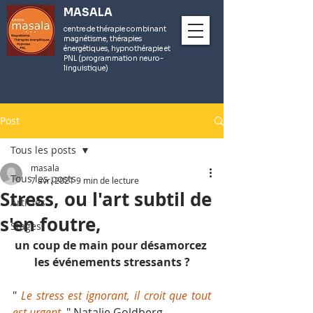
MASALA
centre de thérapie combinant
magnétisme, thérapies
énergétiques, hypnothérapie et
PNL (programmation neuro-
linguistique)
Post
Tous les posts
masala
Tous les posts
7 avr. 2021
9 min de lecture
Stress, ou l'art subtil de
Articles
s'en foutre,
Stages
un coup de main pour désamorcez 
les événements stressants ?
" 
Le stress est ignorant, il croit que tout 
est urgent
. " Natalie Goldberg