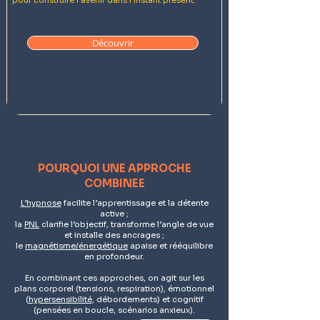
pour construire l'avenir dans l’instant présent.
Découvrir
POURQUOI UNE APPROCHE
COMBINEE
L’hypnose
facilite l’apprentissage et la détente
active ;
la
PNL
clarifie l’objectif, transforme l’angle de vue
et installe des ancrages ;
le
magnétisme/énergétique
apaise et rééquilibre
en profondeur.
En combinant ces approches, on agit sur les
plans corporel (tensions, respiration), émotionnel
(
hypersensibilité
, débordements) et cognitif
(pensées en boucle, scénarios anxieux).