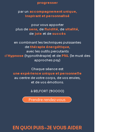
progresser
par un
accompagnement unique,
inspirant et personnalisé
pour vous apporter
plus de
sens
, de
fluidité
, de
vitalité
,
de
joie
et de
succès
en combinant les techniques puissantes
de
thérapie énergétique
,
avec les outils percutants
d'
Hypnose
(hypnothérapie) et de
PNL
(le must des
approches psy)
Chaque séance est
une expérience unique et personnelle
au centre ​de votre corps, de vos envies,
et de vos émotions.
à BELFORT (90000)
Prendre rendez-vous
EN QUOI PUIS-JE VOUS AIDER