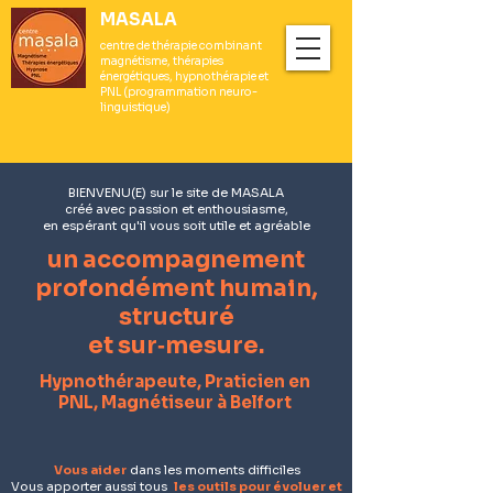
MASALA
centre de thérapie combinant
magnétisme, thérapies
énergétiques, hypnothérapie et
PNL (programmation neuro-
linguistique)
BIENVENU(E) sur le site de MASALA
créé avec passion et enthousiasme,
en espérant qu'il vous soit utile et agréable
un accompagnement
profondément humain,
structuré
et sur‑mesure.
Hypnothérapeute, Praticien en
PNL, Magnétiseur à Belfort
Vous aider
dans les moments difficiles
Vous apporter aussi tous
les outils pour évoluer et