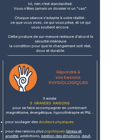
Ici, rien n’est standardisé.
Vous n’êtes jamais un dossier ni un “cas”.
Chaque séance s’adapte à votre réalité :
ce que vous vivez, ce qui vous pèse, et ce qui
vous soutient encore.
Cette posture de sur‑mesure restaure d’abord la
sécurité intérieure
la condition pour que le changement soit réel,
doux et durable.
Répondre à
vos besoins
PHYSIOLOGIQUES
Il existe
3 GRANDES RAISONS
pour se faire accompagner en
combinant
magnétisme, énergétique, hypnothérapie et PNL :
pour soulager des
douleurs physiques
pour des raisons plus
psychiques
(
stress et
anxiété
, addictions,
gestion des émotions
,
deuil
,