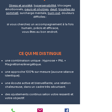
Stress et anxiété,
hypersensibilité
, blocages
émotionnels,
peurs et phobies
,
deuil
,
troubles du
sommeil
, surcharge mentale,
burn‑out
, douleurs
difficiles :
si vous cherchez un accompagnement à la fois
humain, précis et efficace,
vous êtes au bon endroit.
CE QUI ME DISTINGUE
une combinaison unique : Hypnose + PNL +
Magnétisme/énergétique.
une approche 100% sur‑mesure (aucune séance
identique).
une écoute active et bienveillante, une relation
chaleureuse, dans un cadre très sécurisant.
des ajustements continus selon votre ressenti et
votre objectif.
des outils concrets à emporter — autonomie
entre les séances.